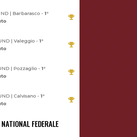
UND | Barbarasco -
1°
uto
UND | Valeggio -
1°
uto
ND | Pozzaglio -
1°
uto
ND | Calvisano -
1°
uto
NATIONAL FEDERALE