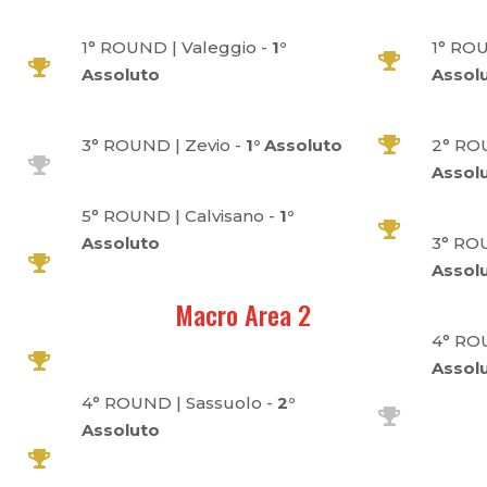
1° ROUND | Valeggio -
1°
1° RO
Assoluto
Assol
3° ROUND | Zevio -
1° Assoluto
2° RO
Assol
5° ROUND | Calvisano -
1°
Assoluto
3° ROU
Assol
Macro Area 2
4° ROU
Assol
4° ROUND | Sassuolo -
2°
Assoluto