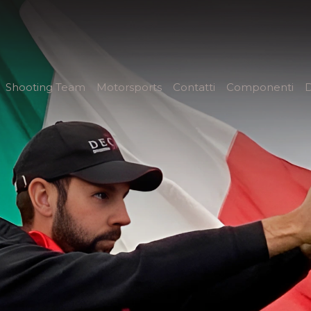
Shooting Team
Motorsports
Contatti
Componenti
D